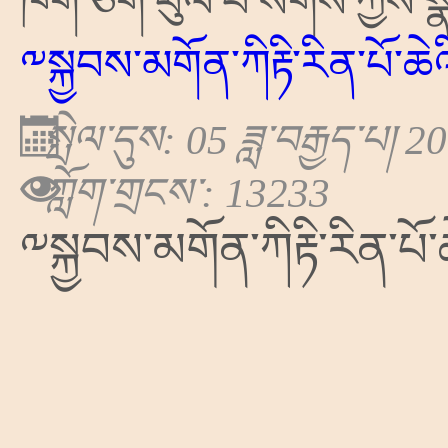
ཁག་ཅིག་ཕུལ་བ་སོགས་ཀྱིས་སྣེ
༸སྐྱབས་མགོན་ཀིརྟི་རིན་པོ་ཆེ
སྤེལ་དུས: 05 ཟླ་བརྒྱད་པ། 2
ཀློག་གྲངས་: 13233
༸སྐྱབས་མགོན་ཀིརྟི་རིན་པོ་