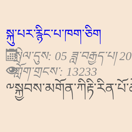
སྐུ་པར་རྙིང་པ་ཁག་ཅིག
སྤེལ་དུས: 05 ཟླ་བརྒྱད་པ། 2
ཀློག་གྲངས་: 13233
༸སྐྱབས་མགོན་ཀིརྟི་རིན་པོ་