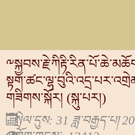
༸སྐྱབས་རྗེ་ཀིརྟི་རིན་པོ་ཆེ་མ
སྟག་ཚང་ལྷ་བུའི་འདྲ་པར་འགྲེམ
གཟིགས་སྐོར། (སྐུ་པར།)
སྤེལ་དུས: 31 ཟླ་བརྒྱད་པ། 2