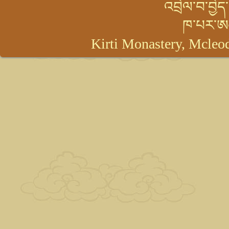
འབྲེལ་བ་བྱེ
ཁ་པར་ཨ
Kirti Monastery, Mcleod