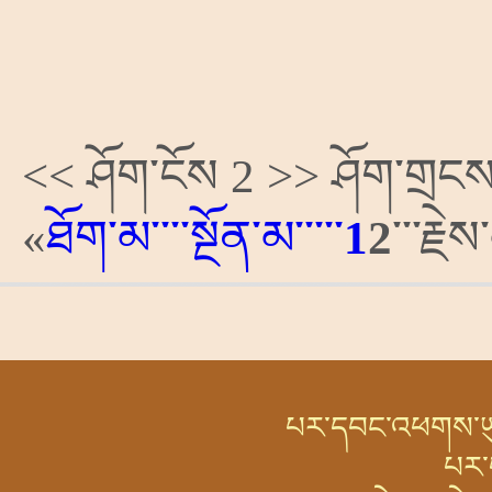
<< ཤོག་ངོས 2 >> ཤོག་གྲངས་
«
ཐོག་མ
་་་་སྔོན་མ་་་་་
1
2
་་་རྗེས
པར་དབང་འཕགས་ཡུལ་
པར་