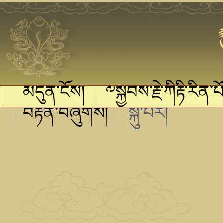
མདུན་ངོས།
༸སྐྱབས་རྗེ་ཀིརྟི་རིན་པོ
བརྟན་བཞུགས།
སྐུ་པར།