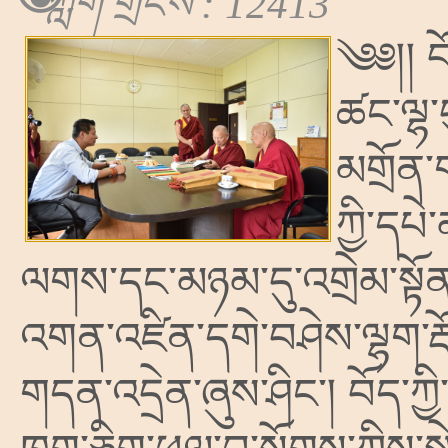
ཀློག་གྲངས་: 12413
༄༅།། བོ
ཚང་ལྷ་བ
མགྲོན་
ཀྱི་དཔ
ལགས་དང་མཉམ་དུ་འགྲེམ་སྟོན་ད
འགན་འཛིན་དགེ་བཤེས་ལྷག་རྡ
གདན་འདྲེན་ཞུས་ཤིང་། བོད་ཀྱ