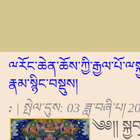
ྋརོང་ཆེན་ཆོས་ཀྱི་རྒྱལ་པོ་ྋས
རྣམ་སྙིང་བསྡུས།
:
| སྤེལ་དུས: 03 ཟླ་བཞི་པ། 
༄༅།། སྐྱབ