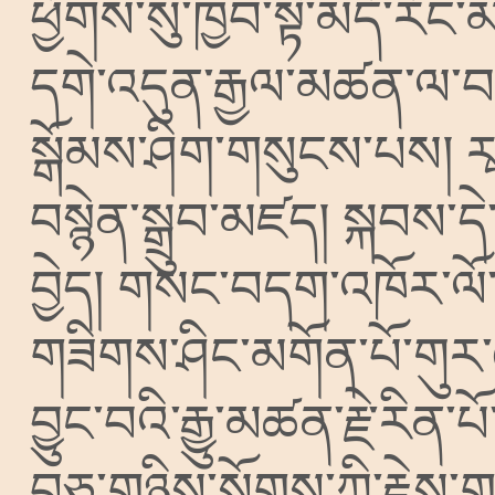
ཕྱོགས་སུ་ཁྱབ་སྟེ་མདོ་རོང
དགེ་འདུན་རྒྱལ་མཚན་ལ་བད
སྒོམས་ཤིག་གསུངས་པས།
ར
བསྙེན་སྒྲུབ་མཛད།
སྐབས་དེ་
བྱེད།
གསང་བདག་འཁོར་ལོ་ཆ
གཟིགས་ཤིང་མགོན་པོ་གུར
བྱུང་བའི་རྒྱུ་མཚན་རྗེ་རིན་
བཅུ་གཉིས་སོགས་ཀྱི་རྗ