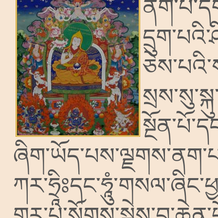
ནག་པ་དགེ
དྲུག་པའི་
ཅེས་པའི་
སྲས་སུ་སྐ
སྔོན་པོ་
ཞིག་ཡོད་པས་ལྗགས་ནག་པ
ཀར་ཧྲཱིཿདང་ཧཱུཾ་གསལ་ཞི
གྱུར་པ་སོགས་སྐྱེས་བུ་ཆ