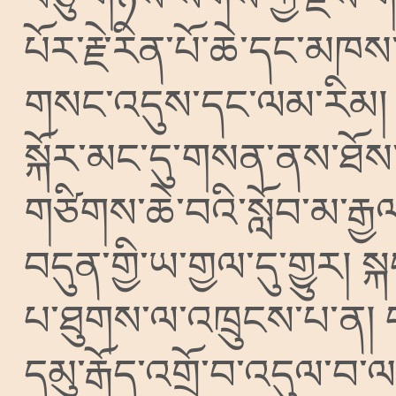
པོར་རྗེ་རིན་པོ་ཆེ་དང་མཁས་ག
གསང་འདུས་དང་ལམ་རིམ།
སྐོར་མང་དུ་གསན་ནས་ཐོས
གཙིགས་ཆེ་བའི་སློབ་མ་རྒ
བདུན་གྱི་ཡ་གྱལ་དུ་གྱུར།
སྐ
པ་ཐུགས་ལ་འཁྲུངས་པ་ན།
དམུ་རྒོད་འགྲོ་བ་འདུལ་བ་ལ