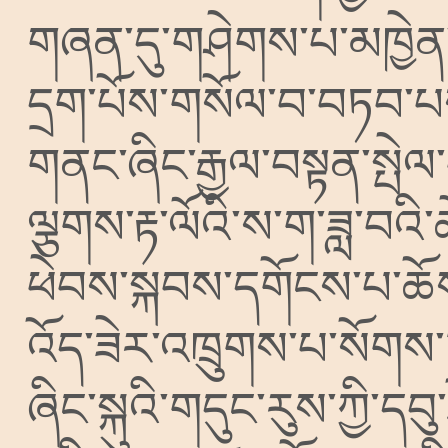
གཞན་དུ་གཤེགས་པ་མཁྱེན་
དྲག་པོས་གསོལ་བ་བཏབ་པ
གནང་ཞིང་རྒྱལ་བསྟན་སྤེལ
ལྕགས་རྟ་ལོའི་ས་ག་ཟླ་བའི་
ཕེབས་སྐབས་དགོངས་པ་ཆོས་
འོད་ཟེར་འཁྲུགས་པ་སོགས་
ཞིང་སྐུའི་གདུང་རུས་ཀྱི་དབ