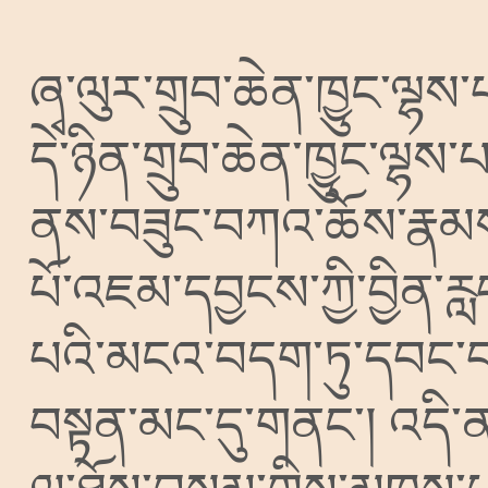
ཞྭ་ལུར་གྲུབ་ཆེན་ཁྱུང་ལྷས
དེ་ཉིན་གྲུབ་ཆེན་ཁྱུང་ལྷས་
ནས་བཟུང་བཀའ་ཆོས་རྣམས
པོ་འཇམ་དབྱངས་ཀྱི་བྱིན་
པའི་མངའ་བདག་ཏུ་དབང་བ
བསྟན་མང་དུ་གནང༌།
འདི་ན