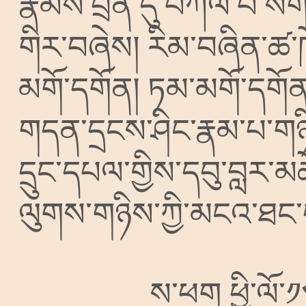
རྣམས་བྲན་དུ་བཀོལ་བ་སོ
གིར་བཞེས།
རིམ་བཞིན་ཚ་
མགོ་དགོན།
ཏམ་མགོ་དགོན
གདན་དྲངས་ཤིང་རྣམ་པ་གཉི
དྲུང་དཔལ་གྱིས་དབུ་བླར་མཆ
ལུགས་གཉིས་ཀྱི་མངའ་ཐང་ད
ས་ཕག
ཕྱི་ལོ