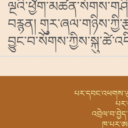
ལྔའི་ཕྱག་མཚན་སོགས་གཤིན
བརྙན།
གུར་ཞལ་གཉིས་ཀྱི་
བྱུང་བ་སོགས་ཀྱིས་སྐུ་ཚེ་
པར་དབང་འཕགས་ཡུལ་
པར་
འབྲེལ་བ་བྱེ
ཁ་པར་ཨ