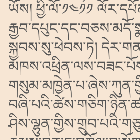
ཡོས།
ཕྱི་ལོ་༡༤༡༡
ལོར་དཔོན
རྒྱབ་དཔུང་དང་བཅས་མདོ་ས
སྐྱབས་སུ་ཕེབས་ཏེ།
དེར་ག
མཁས་འཕྲིན་ལས་བཟང་པོས་
གསུམ་མཁྱེན་པ་ཞེས་ཀུན་གྱ
བཞི་པའི་ཚེས་གཅིག་ཉིན་ཚ
ཤིས་ལྷུན་གྱིས་གྲུབ་པའི་ག