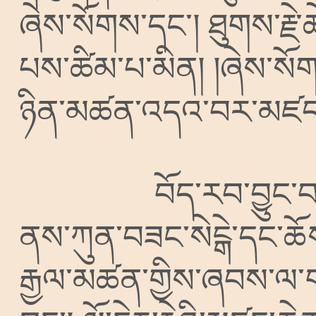
ཞེས་སོགས་དང༌།
ཐུགས་རྗེ
པས་ཚིམ་པ་མིན།
།ཞེས་སོ
ཉིན་མཚན་འདའ་བར་མཛད
བོད་རབ་བྱུང་བ
ནས་ཀུན་བཟང་སེངྒེ་དང་ཆོས་
རྒྱལ་མཚན་གྱིས་ཞབས་ལ་གཏ