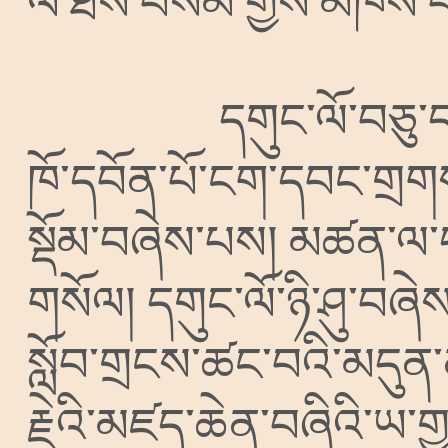
ལ་ཐོས་བསམ་གྱིས་མཁས་པ
དགུང་ལོ་བཅུ་
ཁོ་དབོན་པོ་ངག་དབང་གྲགས
སྡོམ་བཞེས་པས།
མཚན་ལ་ད
གསོལ།
དགུང་ལོ་ཉི་ཤུ་བཞེ
སློབ་གྲངས་ཚང་བའི་མདུན་ན
རྗེའི་མཛད་ཆེན་བཞིའི་ཡ་