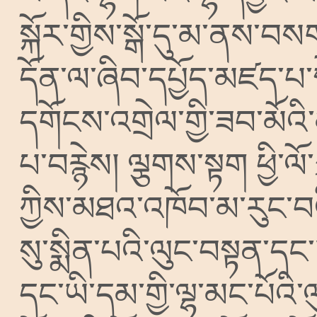
སྐོར་གྱིས་སྒོ་དུ་མ་ནས་
དོན་ལ་ཞིབ་དཔྱོད་མཛད་པ་སྟ
དགོངས་འགྲེལ་གྱི་ཟབ་མོ
པ་བརྙེས།
ལྕགས་སྟག
ཕྱི་ལ
ཀྱིས་མཐའ་འཁོབ་མ་རུང་བའི
སུ་སྨིན་པའི་ལུང་བསྟན་དང༌
དང་ཡི་དམ་གྱི་ལྷ་མང་པོའི