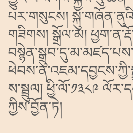
པར་གསུངས།
སྐུ་གཞོན་ནུ
གཟིགས།
སྒྲོལ་མ།
ཕྱག་ན་ར
བསྙེན་སྒྲུབ་དུ་མ་མཛད་པས
ཕེབས་ན་འཇམ་དབྱངས་ཀྱི་
ས་སྦྲུལ།
ཕྱི་ལོ་༡༣༨༩
ལོར་ད
ཀྱིས་བྱོན་ཏེ།