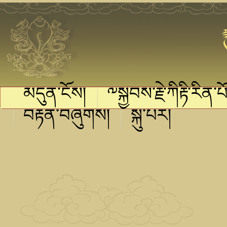
མདུན་ངོས།
༸སྐྱབས་རྗེ་ཀིརྟི་རིན་པོ
བརྟན་བཞུགས།
སྐུ་པར།