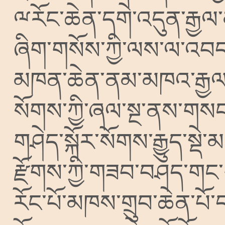
ྋརོང་ཆེན་དགེ་འདུན་རྒྱལ
ཞིག་གསོས་ཀྱི་ལས་ལ་འབད
མཁན་ཆེན་ནམ་མཁའ་རྒྱ
སོགས་ཀྱི་ཞལ་སྔ་ནས་གསང
གཤེད་སྐོར་སོགས་རྒྱུད་སྡེ
རྫོགས་ཀྱི་གཟབ་བཤད་ག
རོང་པོ་མཁས་གྲུབ་ཆེན་པོ