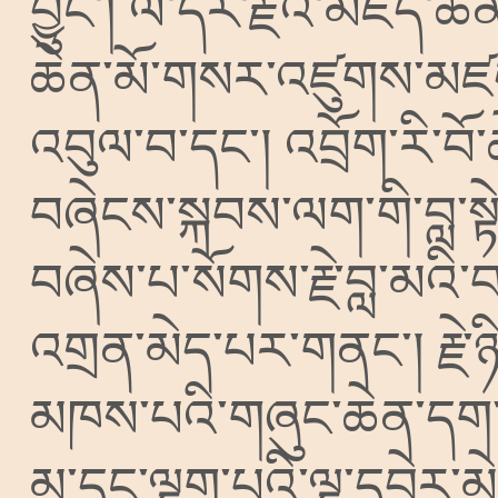
བྱུང༌།
ལོ་དེར་རྗེའི་མཛད་ཆ
ཆེན་མོ་གསར་འཛུགས་མཛད་
འབུལ་བ་དང༌།
འབྲོག་རི་བ
བཞེངས་སྐབས་ལག་གི་བླ་ས
བཞེས་པ་སོགས་རྗེ་བླ་མའི་
འགྲན་མེད་པར་གནང༌།
རྗེ
མཁས་པའི་གཞུང་ཆེན་དག་ག
མ་དང་ལྷག་པའི་ལྷ་དབྱེར