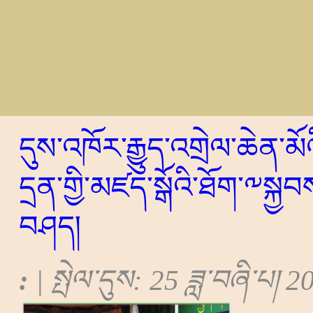
དུས་འཁོར་རྒྱུད་འགྲེལ་ཆེན་མོ
དྲན་གྱི་མཛད་སྒོའི་ཐོག་༸སྐྱབ
བཤད།
:
| སྤེལ་དུས: 25 ཟླ་བཞི་པ། 2