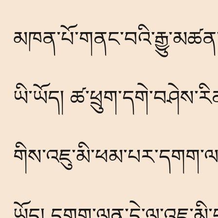
མཁན་པོ་གནང་བའི་རྒྱུ་མཚན་
ཡི་ཡོད། ཚ་ཕྲུག་དགེ་བཤེས་རི
གིས་འཇུ་མི་ཕམ་པར་དགག་
ཡོད། དགག་ལན་དེ་ལ་འཇུ་མི