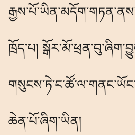
རྒྱས་པོ་ཡིན་མདོག་གཏན་ནས
ཁྲོད་པ། སྒོར་མོ་ཕྲན་བུ་ཞིག་བྱ
གསུངས་ཏེ་ང་ཚོ་ལ་གནང་ཡོང་གི
ཆེན་པོ་ཞིག་ཡིན།