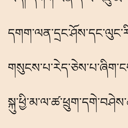
དགག་ལན་དྲང་ཤོས་དང་ལུང་ར
གསུངས་པ་རེད་ཅེས་པ་ཞིག་ངས་ཆ
སྐུ་ཕྱི་མ་ལ་ཚ་ཕྲུག་དགེ་བཤེས