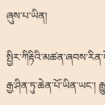
ཞུས་པ་ཡིན།
སྤྱིར་ཀིརྟིའི་མཚན་ཞབས་རི
རྒྱ་ཤིན་ཏུ་ཆེན་པོ་ཡིན་ཡང་། 