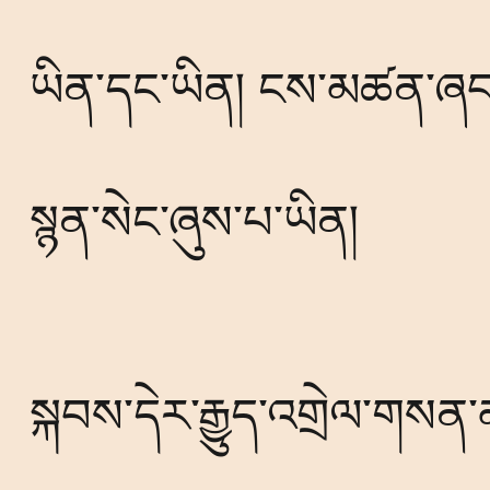
ཡིན་དང་ཡིན། ངས་མཚན་ཞབས་ར
སྙན་སེང་ཞུས་པ་ཡིན།
སྐབས་དེར་རྒྱུད་འགྲེལ་གསན་མཁ