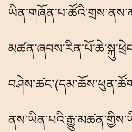
ཡིན་གཞོན་པ་ཚོའི་གྲས་ནས་མཁ
མཚན་ཞབས་རིན་པོ་ཆེ་སྐུ་ཕྲ
(
བཤེས་ཚང་
དམ་ཆོས་ཕུན་ཚོ
ནས་ཡིན་པའི་རྒྱུ་མཚན་གྱིས་