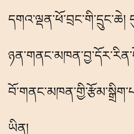
དགའ་ལྡན་ཕོ་བྲང་གི་དྲུང་ཆེ། 
ཉན་གནང་མཁན་བྱ་དོར་རིན་པོ་
བོ་གནང་མཁན་གྱི་རྩོམ་སྒྲིག་
ཡིན།