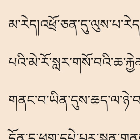
མ་རེད།འཕྲོ་ཅན་དུ་ལུས་པ་ར
པའི་མེ་རོ་སླར་གསོ་བའི་ཆ་རྐ
གནང་བ་ཡིན་དུས་ཆད་ལ་ཉེ་བའི
དོན་དུ་ཕྱག་དཔེ་པར་སྐྲུན་ག