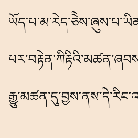
ཡོད་པ་མ་རེད་ཅེེས་ཞུས་པ་ཡི
པར་བརྟེན་ཀིརྟིའི་མཚན་ཞབ
རྒྱུ་མཚན་དུ་བྱས་ནས་དེ་རིང