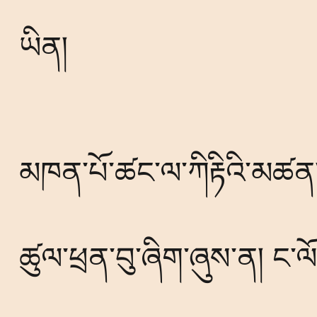
ཡིན།
མཁན་པོ་ཚང་ལ་ཀིརྟིའི་མཚན
ཚུལ་ཕྲན་བུ་ཞིག་ཞུས་ན། ང་ལ