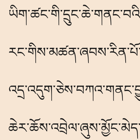
ཡིག་ཚང་གི་དྲུང་ཆེ་གནང་བའི
རང་གིས་མཚན་ཞབས་རིན་པོ་ཆེ
འདྲ་འདུག་ཅེས་བཀའ་གནང་བྱ
ཆེར་ཆོས་འབྲེལ་ཞུས་མྱོང་མེ