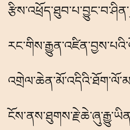
རྩིས་འཕྲོད་ཐུབ་པ་བྱུང་བ་ཤིན
རང་གིས་རྒྱུན་འཛིན་བྱས་པའི་ལོ་
འགྲེལ་ཆེན་མོ་འདིའི་ཐོག་ལ
ངོས་ནས་ཐུགས་རྗེ་ཆེ་ཞུ་རྒྱུ་ཡིན