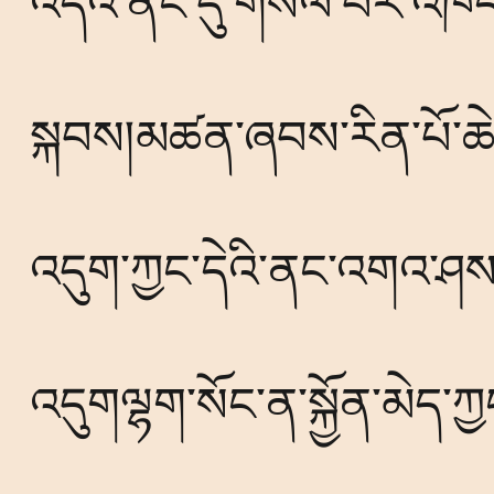
འདིའི་ནང་དུ་གསལ་པོར་འཁོད་
སྐབས།མཚན་ཞབས་རིན་པོ་ཆེས་ར
འདུག་ཀྱང་དེའི་ནང་འགའ་ཤས་
འདུགལྷག་སོང་ན་སྐྱོན་མེད་ཀ