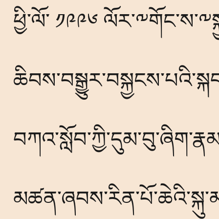
ཕྱི་ལོ་ ༡༩༩༦ ལོར་༸གོང་ས་༸ས
ཆིབས་བསྒྱུར་བསྐྱངས་པའི་སྐབ
བཀའ་སློབ་ཀྱི་དུམ་བུ་ཞིག་རྣམ
མཚན་ཞབས་རིན་པོ་ཆེའི་སྐུ་