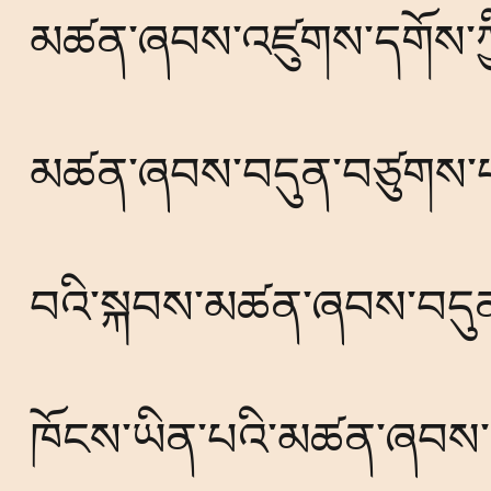
མཚན་ཞབས་འཛུགས་དགོས་ཀྱི་
མཚན་ཞབས་བདུན་བཙུགས་པ་རེ
བའི་སྐབས་མཚན་ཞབས་བདུན་པོ
ཁོངས་ཡིན་པའི་མཚན་ཞབས་གཅ