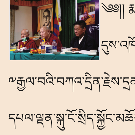
༄༅།། ར
དུས་འཁོ
༸རྒྱལ་བའི་བཀའ་དྲིན་རྗེས་དྲན
དཔལ་ལྡན་སྐུ་ངོ་སྲིད་སྐྱོང་