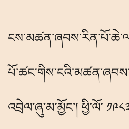
ངས་མཚན་ཞབས་རིན་པོ་ཆེ་ལ་ཆ
པོ་ཚང་གིས་ངའི་མཚན་ཞབས
འབྲེལ་ཞུ་མ་མྱོང་། ཕྱི་ལོ་ ༡༩༨