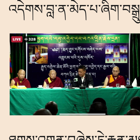
འདེགས་བླ་ན་མེད་པ་ཞིག་བསྒྲ