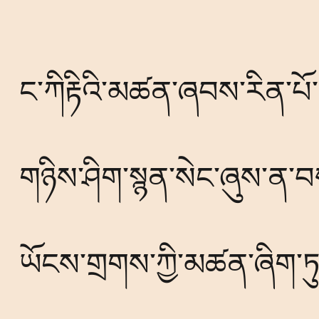
ང་ཀིརྟིའི་མཚན་ཞབས་རིན་པ
གཉིས་ཤིག་སྙན་སེང་ཞུས་ན་བ
ཡོངས་གྲགས་ཀྱི་མཚན་ཞིག་ཏུ