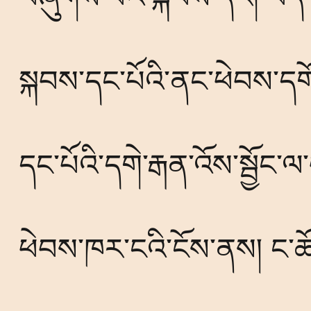
སྐབས་དང་པོའི་ནང་ཕེབས་ད
དང་པོའི་དགེ་རྒན་འོས་སྦྱོང་
ཕེབས་ཁར་ངའི་ངོས་ནས། ང་