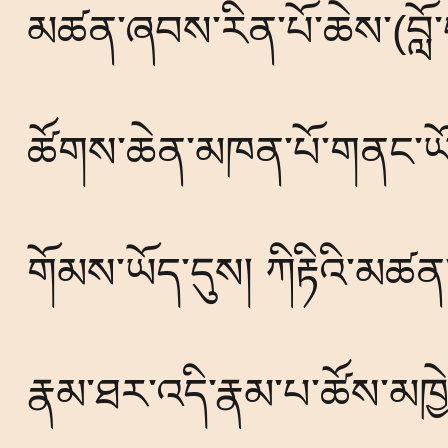
(
མཚན་ཞབས་རིན་པོ་ཆེས་
བླ
ཚོགས་ཆེན་མཁན་པོ་གནང་ཡོ
གོམས་ཡོད་དུས། ཀིརྟིའི་མཚ
རྣམ་ཐར་འདི་རྣམ་པ་ཚོས་མཁ