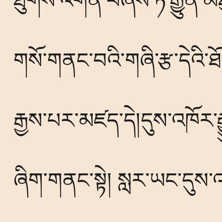
ཐུགས་འགན་བཞེས་ཏེ་རྒྱུན་མཐ
གསོ་གནང་བའི་གཞི་རྩ་དེའི
རྒྱས་པར་མཛད་དེ།དུས་འཁོར་རྒྱ
ཞིག་གནང་སྟེ། སླར་ཡང་དུས་འཁ