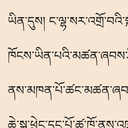
ཡིན་དུས། ང་ལྷ་སར་འགྲོ་བའི་
ཁོངས་ཡིན་པའི་མཚན་ཞབས་ཤི
ནས་མཁན་པོ་ཚང་མཚན་ཞབས་
ཆེ་སྐུ་ཕྲེང་དང་པོ་ཚ་ཁོ་ནས་འཁྲ