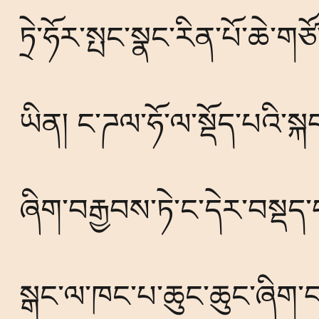
ཏྲེ་ཧོར་སྤང་སྣང་རིན་པོ་ཆེ་ག
ཡིན། ང་ཌལ་ཧོ་ལ་སྡོད་པའི་སྐ
ཞིག་བརྒྱབས་ཏེ་ང་དེར་བསྡད་པ་ཡ
སྒང་ལ་ཁང་པ་ཆུང་ཆུང་ཞིག་བ