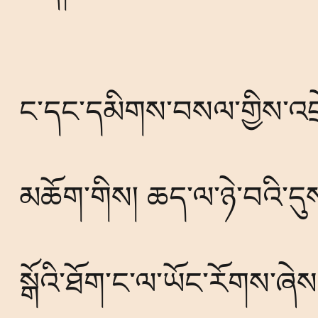
ང་དང་དམིགས་བསལ་གྱིས་འབྲེ
མཆོག་གིས། ཆད་ལ་ཉེ་བའི་དུས
སྒོའི་ཐོག་ང་ལ་ཡོང་རོགས་