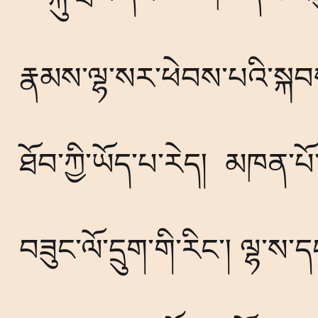
རྣམས་ལྷ་སར་ཕེབས་པའི་སྐབས
ཐོབ་ཀྱི་ཡོད་པ་རེད།
མཁན་པོ
བཟུང་ལོ་དྲུག་གི་རིང་། ལྷ་ས་