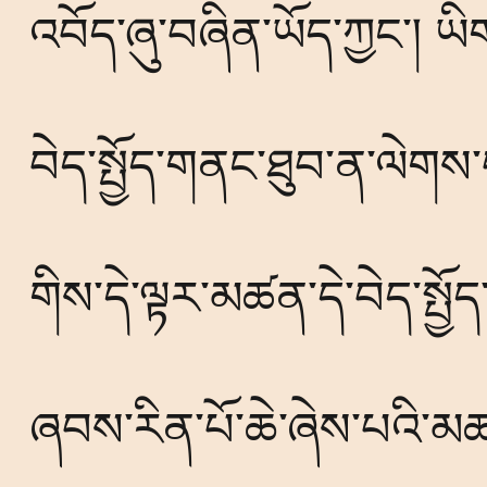
འབོད་ཞུ་བཞིན་ཡོད་ཀྱང་། ཡ
བེད་སྤྱོད་གནང་ཐུབ་ན་ལེག
གིས་དེ་ལྟར་མཚན་དེ་བེད་སྤྱ
ཞབས་རིན་པོ་ཆེ་ཞེས་པའི་མཚན་ཐ