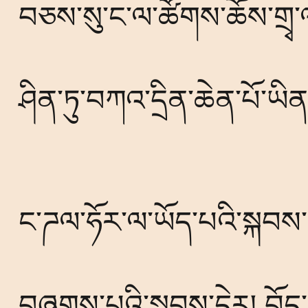
བཅས་སུ་ང་ལ་ཚོགས་ཆོས་གྲྭ་ལ་
ཤིན་ཏུ་བཀའ་དྲིན་ཆེན་པོ་ཡིན
ང་ཌལ་ཧོར་ལ་ཡོད་པའི་སྐབས
བཞུགས་པའི་སྐབས་དེར། བོད་ག