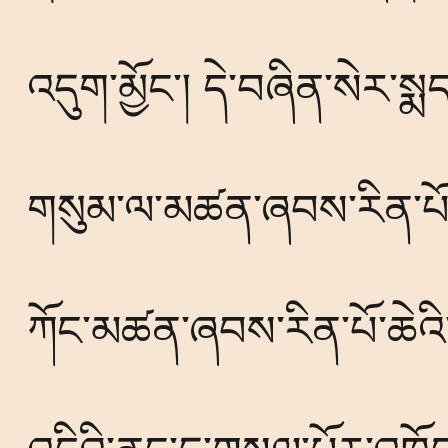
འདུག་མྱོང་། དེ་བཞིན་སེར་
གསུམ་ལ་མཚན་ཞབས་རིན་པོ་ཆ
ཀོང་མཚན་ཞབས་རིན་པོ་ཆེའི་ད