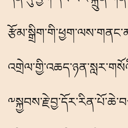
རྩོམ་སྒྲིག་གི་ཕྱག་ལས་གནང་
འགྲེལ་གྱི་འཆད་ཉན་སླར་གསོ
༸སྐྱབས་རྗེ་བྱ་དོར་རིན་པོ་ཆ