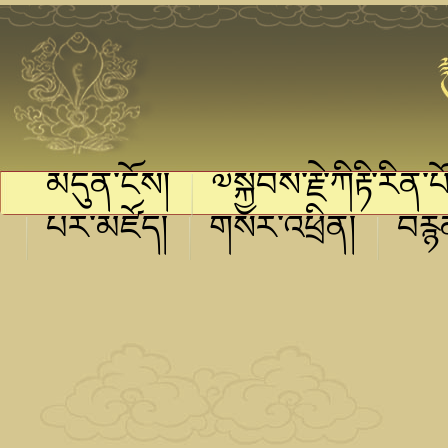
མདུན་ངོས།
༧སྐྱབས་རྗེ་ཀིརྟི་རིན་པ
པར་མཛོད།
གསར་འཕྲིན།
བརྙ