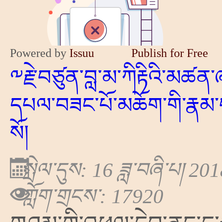
Powered by
Issuu
Publish for Free
༸རྗེ་བཙུན་བླ་མ་ཀིརྟིའི་མཚ
དཔལ་བཟང་པོ་མཆོག་གི་རྣམ་
སོ།
སྤེལ་དུས: 16 ཟླ་བཞི་པ། 20
ཀློག་གྲངས་: 17920