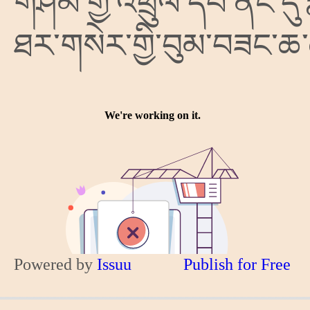
གཤམ་གྱི་འཕྲུལ་དེབ་ནང་དུ
ཐར་གསེར་གྱི་བུམ་བཟང
Powered by
Issuu
Publish for Free