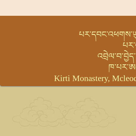
པར་དབང་འཕགས་ཡུལ་
པར་
འབྲེལ་བ་བྱེ
ཁ་པར་ཨ
Kirti Monastery, Mcleod