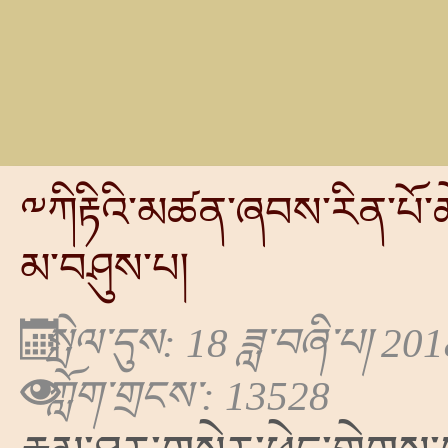
༸ཀིརྟིའི་མཚན་ཞབས་རིན་པོ་ཆེ་
མ་བཤུས་པ།
སྤེལ་དུས: 18 ཟླ་བཞི་པ། 20
ཀློག་གྲངས་: 13528