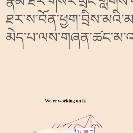
རྣམ་ཐར་གསེར་ཕྲེང་གླེགས
ཐར་ས་བོན་ཕྱག་བྲིས་མའི་
མེད་པ་ལས་གཞན་ཚང་མ་འདི