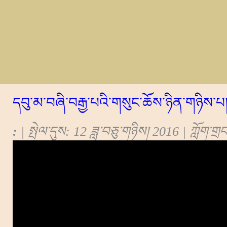
དབུ་མ་བཞི་བརྒྱ་པའི་གསུང་ཆོས་ཉིན་གཉིས་པ
:
| སྤེལ་དུས: 12 ཟླ་བཅུ་གཉིས། 2016 | ཀློག་ག