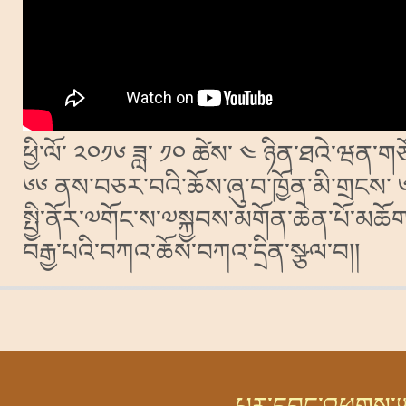
ཕྱི་ལོ་ ༢༠༡༦ ཟླ་ ༡༠ ཚེས་ ༤ ཉིན་ཐའེ་ཝན་གཙོས
༦༦ ནས་བཅར་བའི་ཆོས་ཞུ་བ་ཁྱོན་མི་གྲངས་
སྤྱི་ནོར་༧གོང་ས་༧སྐྱབས་མགོན་ཆེན་པོ་མཆོ
བརྒྱ་པའི་བཀའ་ཆོས་བཀའ་དྲིན་སྩལ་བ།།