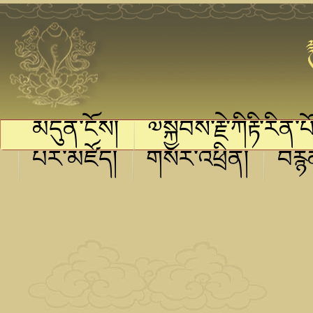
མདུན་ངོས།
༧སྐྱབས་རྗེ་ཀིརྟི་རིན་པ
པར་མཛོད།
གསར་འཕྲིན།
བརྙ