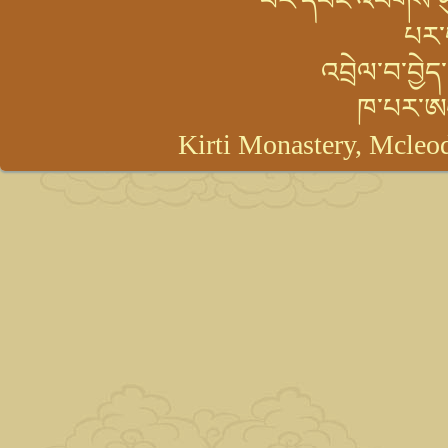
པར་དབང་འཕགས་ཡུལ་
པར་
འབྲེལ་བ་བྱེ
ཁ་པར་ཨ
Kirti Monastery, Mcleod