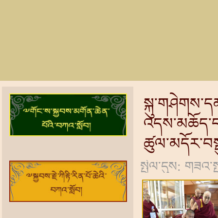
སྐུ་གཤེགས་ད
འདས་མཆོད་དང
ཚུལ་མདོར་བས
སྤེལ་དུས: གཟའ་ས