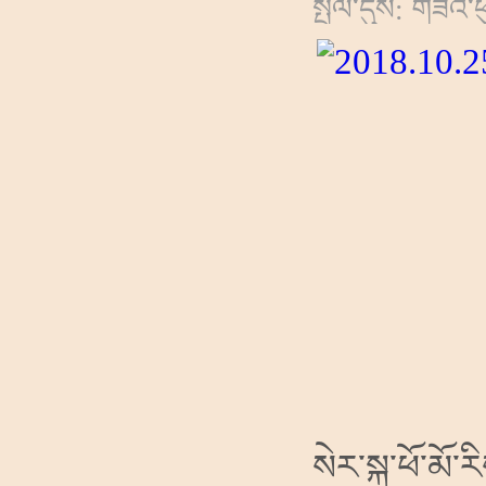
སྤེལ་དུས: གཟའ་ཕ
སེར་སྐྱ་ཕོ་མོ་