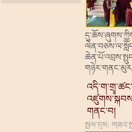
དུ་ཆོས་ཞུགས་ཀྱི
ལེན་བཅས་ལ་སློབ
ཆེན་པོ་འབྲས་སྤུ
གཉེར་གནང་མུར
འདི་ག་གྲྭ་ཚང
འཛུགས་སྐབས
གནང་བ།
སྤེལ་དུས: གཟའ་ས