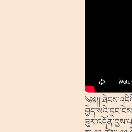
༄༅།།
ཐེངས་འདིའ
བྱེད་སའི་དྲང་
ཟུར་འདོན་བྱས་པ