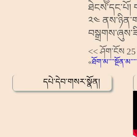
ཐེངས་དང་པོ།
༢༤
ནས་ཉིན་
བསྒྲགས་ཞུས་ཟ
<< ཤོག་ངོས 25
«
ཐོག་མ
་་་་སྔོན་མ་་་་
དཔེ་དེབ་གསར་སྣོན།