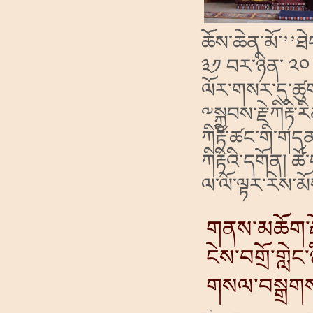
ཆོས་ཆེན་མོ་
’’
ཐེ
༣༡ བར་ཉིན་ ༢༠ 
ལོར་གསར་དུ་ཚུག
༸སྐྱབས་རྗེ་ཀིརྟི་
ཀིརྟི་ཚང་གི་གད
ཀིརྟིའི་དགོན།
ཚོ་
ལ་ལོ་ལྟར་རེས་མ
གནས་མཆོག་རྡ
ངེས་བགྲོ་གླེང་
གསལ་བསྒྲག