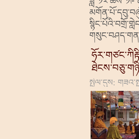
ཟླ་ ༡༢ ཚེས་ ༡༩
མགོན་པོ་དབུ་བཞ
སྙིང་པོའི་བགྲོ་
གསུང་བཤད་གནང་ར
ཧོར་གཙང་ཀིརྟ
ཐེངས་བཅུ་ག
སྤེལ་དུས: གཟའ་ས