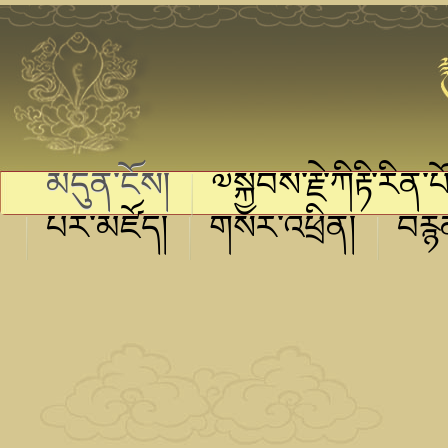
མདུན་ངོས།
༧སྐྱབས་རྗེ་ཀིརྟི་རིན་པ
པར་མཛོད།
གསར་འཕྲིན།
བརྙ