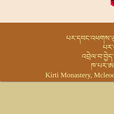
བ
བ
པར་དབང་འཕགས་ཡུལ་
པར་
འབྲེལ་བ་བྱེ
ཁ་པར་ཨ
Kirti Monastery, Mcleod