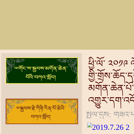
ཕྱི་ལོ་ ༢༠༡༩ 
གྱི་གྲོས་ཆོད
མགོན་ཆེན་པོ
འགྱུར་དག་འ
སྤེལ་དུས: གཟའ་