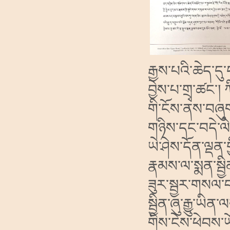
རྒྱས་པའི་ཆེད་དུ
བྱེས་པ་གྲྭ་ཚང་། ཀ
གི་ངོས་ནས་བཞུགས
གཉིས་དང་བདེ་ལེ
ཡེ་ཤེས་དོན་ལྡན
རྣམས་ལ་སྨན་སྦྱ
ཟུར་སྦྱར་གསལ་
སྦྱིན་ཞུ་རྒྱུ་
གིས་ངེས་ཕེབས་ཡོ