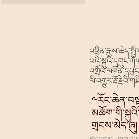
འཕྲིན་རྒྱས་ཆེད་སྤ
པའི་སྐུའི་དགུང་ཀ
འགྲོའི་མགོན་དཔུང
མི་འགྱུར་རྡོ་རྗེའ
༸རོང་ཆེན་བསྟན་
མཆོག་གི་སྐུའ
གྲངས་མེད་ཞུ།