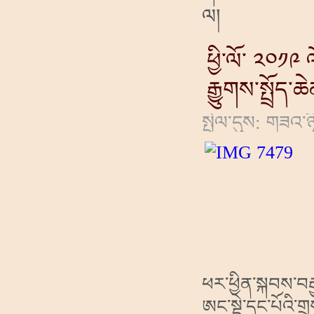
ལ།
ཕྱི་ལོ་ ༢༠༡༩ 
རྒྱུགས་སྤྲོད་
སྤེལ་དུས: གཟའ་ཉ
ཕར་ཕྱིན་སྐབས་བར
ཨང་སྡེ་དང་པོའི་