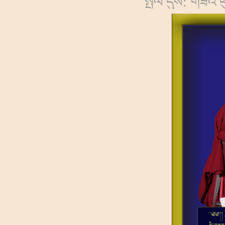
སྤེལ་དུས: གཟའ་ཕ