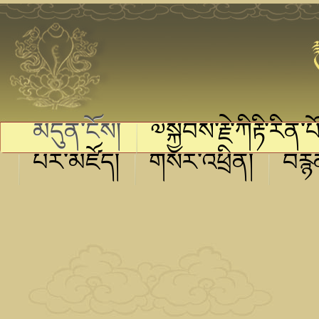
མདུན་ངོས།
༧སྐྱབས་རྗེ་ཀིརྟི་རིན་པ
པར་མཛོད།
གསར་འཕྲིན།
བརྙ