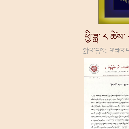
ཕྱི་ཟླ་ ༨ ཚེས
སྤེལ་དུས: གཟའ་