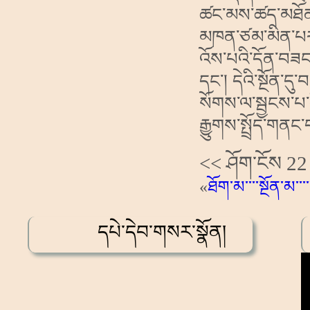
ཚང་མས་ཚད་མཐོན་པོའ
མཁན་ཙམ་མིན་པར།
འོས་པའི་དོན་བཟང་
དང་། དེའི་སྔོན་དུ
སོགས་ལ་སྦྱངས་པ་
རྒྱུགས་སྤྲོད་གནང
<< ཤོག་ངོས 22
«
ཐོག་མ
་་་་སྔོན་མ་་་་
དཔེ་དེབ་གསར་སྣོན།