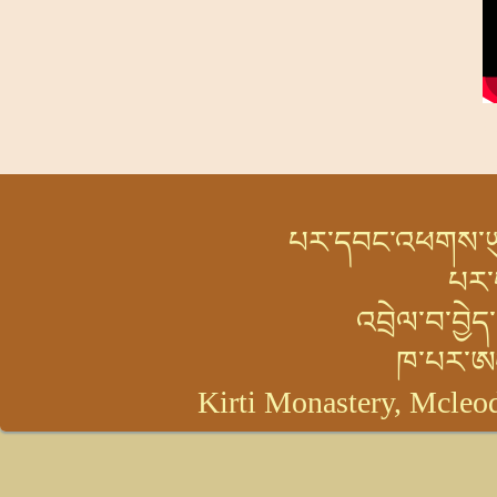
བ
བ
པར་དབང་འཕགས་ཡུལ་
པར་
འབྲེལ་བ་བྱེ
ཁ་པར་ཨ
Kirti Monastery, Mcleod